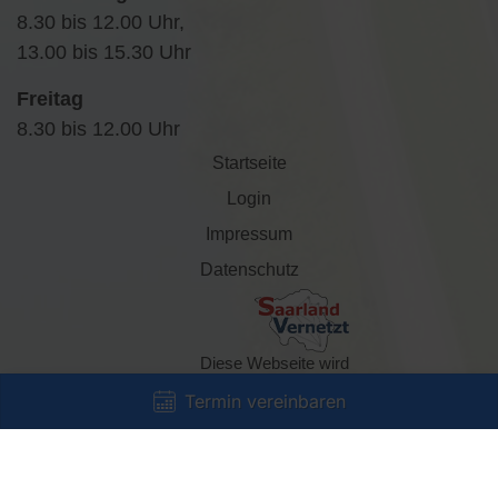
8.30 bis 12.00 Uhr,
13.00 bis 15.30 Uhr
Freitag
8.30 bis 12.00 Uhr
Startseite
Login
Impressum
Datenschutz
Diese Webseite wird
gefördert durch die Initiative
Termin vereinbaren
„Saarland vernetzt“