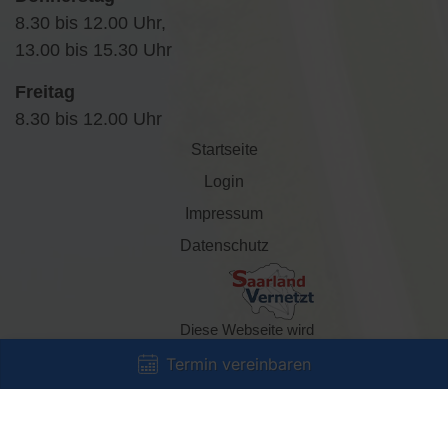
8.30 bis 12.00 Uhr,
13.00 bis 15.30 Uhr
Freitag
8.30 bis 12.00 Uhr
Startseite
Login
Impressum
Datenschutz
Diese Webseite wird
gefördert durch die Initiative
Termin vereinbaren
„Saarland vernetzt“