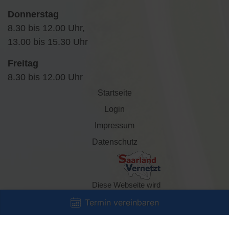
Donnerstag
8.30 bis 12.00 Uhr,
13.00 bis 15.30 Uhr
Freitag
8.30 bis 12.00 Uhr
Startseite
Login
Impressum
Datenschutz
Diese Webseite wird
gefördert durch die Initiative
Termin vereinbaren
„Saarland vernetzt“