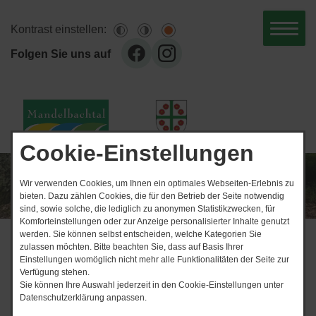
Kontrast einstellen:
Folgen Sie uns auf
Cookie-Einstellungen
Wir verwenden Cookies, um Ihnen ein optimales Webseiten-Erlebnis zu
bieten. Dazu zählen Cookies, die für den Betrieb der Seite notwendig
sind, sowie solche, die lediglich zu anonymen Statistikzwecken, für
Komforteinstellungen oder zur Anzeige personalisierter Inhalte genutzt
werden. Sie können selbst entscheiden, welche Kategorien Sie
News-Ticker
zulassen möchten. Bitte beachten Sie, dass auf Basis Ihrer
Einstellungen womöglich nicht mehr alle Funktionalitäten der Seite zur
06.​08.​2026 Klappstuhlko
Verfügung stehen.
Sie können Ihre Auswahl jederzeit in den Cookie-Einstellungen unter
Start
Nachrichtenarchiv
Datenschutzerklärung anpassen.