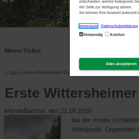
entscheiden, welche Kategorien Sie
der Seite zur Verfügung stehen.
Sie können Ihre Auswahl jederzeit
Impressum
Datenschutzerklärung
Notwendig
Komfort
News-Ticker
Alles akzeptieren
Start
Erste Wittersheimer Orchideenwanderung
Erste Wittersheime
Mandelbachtal, den 21.​05.​2026
Bei der ersten Orchidee
Mittelpunkt. Organisier