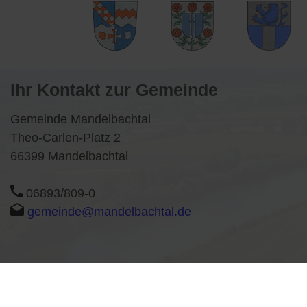
Ihr Kontakt zur Gemeinde
Gemeinde Mandelbachtal
Theo-Carlen-Platz 2
66399 Mandelbachtal
06893/809-0
gemeinde@mandelbachtal.de