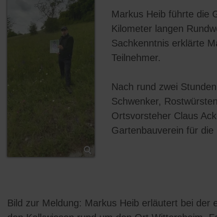
Markus Heib führte die 
Kilometer langen Rundwe
Sachkenntnis erklärte M
Teilnehmer.
Nach rund zwei Stunden 
Schwenker, Rostwürsten
Ortsvorsteher Claus Ack
Gartenbauverein für die
Bild zur Meldung: Markus Heib erläutert bei de