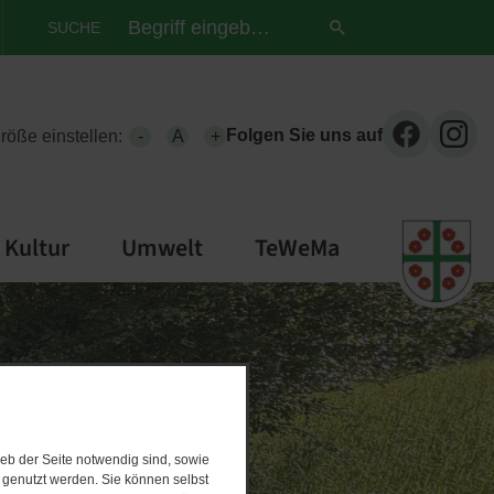
SUCHE
Folgen Sie uns auf
größe einstellen:
-
A
+
Kultur
Umwelt
TeWeMa
eb der Seite notwendig sind, sowie
e genutzt werden. Sie können selbst