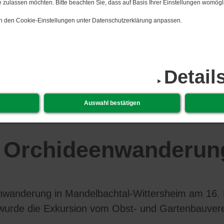
 zulassen möchten. Bitte beachten Sie, dass auf Basis Ihrer Einstellungen womögli
 in den Cookie-Einstellungen unter Datenschutzerklärung anpassen.
Detail
06.​08.​
Auswahl bestätigen
r Orchideenwanderun
nwanderung in Mandelbachtal-Wittersheim am 16. 
t wurde die Exkursion vom Obst- und Gartenbauvere