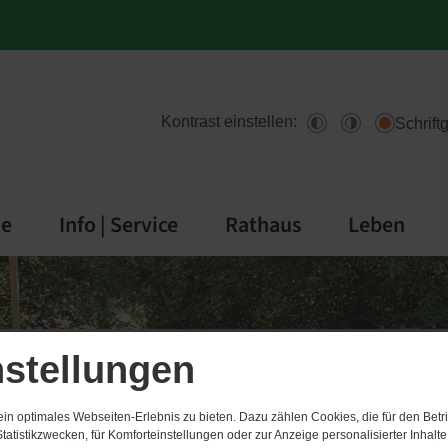
Kontrast einstellen:
Schrift
de
Info | Service
Rathaus
Leben
nstellungen
n optimales Webseiten-Erlebnis zu bieten. Dazu zählen Cookies, die für den Betri
tatistikzwecken, für Komforteinstellungen oder zur Anzeige personalisierter Inhalt