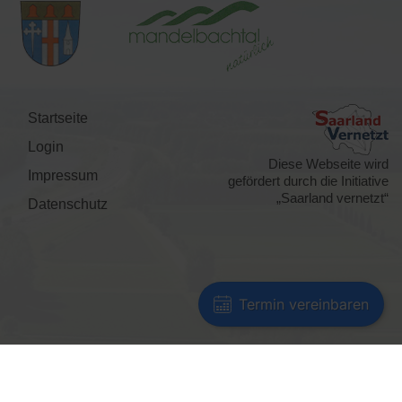
Startseite
Login
Diese Webseite wird
Impressum
gefördert durch die Initiative
„Saarland vernetzt“
Datenschutz
Termin vereinbaren