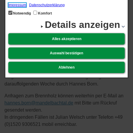
Urlaubsvertretung
Impressum
Datenschutzerklärung
Notwendig
Komfort
Forst
Details anzeigen
Mandelbachtal, den 21.​05.​2026
Alles akzeptieren
In der letzten Maiwoche, KW 22, wird die Sprechstunde
des Forst im Rathaus Mandelbachtal, Raum 1.11 im ersten
Auswahl bestätigen
Obergeschoss, durch Julian Welsch vertreten.
Ablehnen
Brennholzbestellungen können in dieser Zeit wie gewohnt
aufgenommen werden. Die Abrechnung erfolgt erst in der
darauffolgenden Woche durch Hannes Born.
Anfragen zum Brennholz können weiterhin per E-Mail an
hannes.born@mandelbachtal.de
mit Bitte um Rückruf
gesendet werden.
In dringenden Fällen ist Julian Welsch unter Telefon +49
(0)1520 9306521 mobil erreichbar.