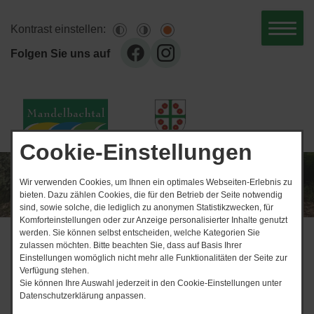
Kontrast einstellen:
Folgen Sie uns auf
Cookie-Einstellungen
Wir verwenden Cookies, um Ihnen ein optimales Webseiten-Erlebnis zu
bieten. Dazu zählen Cookies, die für den Betrieb der Seite notwendig
sind, sowie solche, die lediglich zu anonymen Statistikzwecken, für
Komforteinstellungen oder zur Anzeige personalisierter Inhalte genutzt
werden. Sie können selbst entscheiden, welche Kategorien Sie
News-Ticker
zulassen möchten. Bitte beachten Sie, dass auf Basis Ihrer
Einstellungen womöglich nicht mehr alle Funktionalitäten der Seite zur
06.​08.​2026 Klappstuhl
Verfügung stehen.
Sie können Ihre Auswahl jederzeit in den Cookie-Einstellungen unter
Start
Urlaubsvertretung Forst
Datenschutzerklärung anpassen.