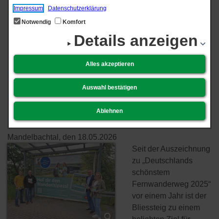
Bahn nutzen – jetzt mit Gutschein
Impressum
Datenschutzerklärung
Neue Kampagne für
Notwendig
Komfort
Details anzeigen
den Bliessteig:
Wandern und Bus oder
Alles akzeptieren
Bahn nutzen – jetzt mit
Auswahl bestätigen
Gutschein
Ablehnen
Mandelbachtal, den 18.​05.​2026
Seit der Auszeichnung
zu „Deutschlands
schönstem
Fernwanderweg 2025“
vor einem Jahr ist der
Bliessteig zu einem