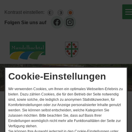
Kontrast einstellen:
Folgen Sie uns auf
Cookie-Einstellungen
Wir verwenden Cookies, um Ihnen ein optimales Webseiten-Erlebnis zu
bieten. Dazu zählen Cookies, die für den Betrieb der Seite notwendig
sind, sowie solche, die lediglich zu anonymen Statistikzwecken, für
News-Ticker
Komforteinstellungen oder zur Anzeige personalisierter Inhalte genutzt
06.​08.​2026 Klappstuhl
werden. Sie können selbst entscheiden, welche Kategorien Sie
zulassen möchten. Bitte beachten Sie, dass auf Basis Ihrer
Einstellungen womöglich nicht mehr alle Funktionalitäten der Seite zur
Start
Ausschreibungen
Verfügung stehen.
Sie können Ihre Auswahl jederzeit in den Cookie-Einstellungen unter