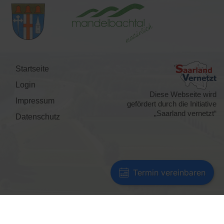
Startseite
Login
Diese Webseite wird
Impressum
gefördert durch die Initiative
„Saarland vernetzt“
Datenschutz
Termin vereinbaren