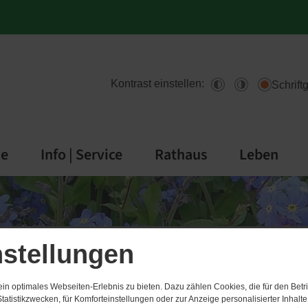
Kontrast einstellen:
Schrift
de
Info | Service
Rathaus
Leben
nstellungen
n optimales Webseiten-Erlebnis zu bieten. Dazu zählen Cookies, die für den Betri
tatistikzwecken, für Komforteinstellungen oder zur Anzeige personalisierter Inhalt