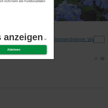
ch nicht mehr alle Funktionalitäten
s anzeigen
Klappstuhlkonzert am Ommersheimer Weiher
Ablehnen