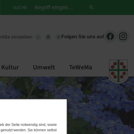
SUCHE
Folgen Sie uns auf
größe einstellen:
-
A
+
Kultur
Umwelt
TeWeMa
eb der Seite notwendig sind, sowie
e genutzt werden. Sie können selbst