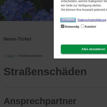
entscheiden, welche Kategorien Sie
der Seite zur Verfügung stehen.
Sie können Ihre Auswahl jederzeit
Impressum
Datenschutzerklärung
Notwendig
Komfort
News-Ticker
Alles akzeptieren
Start
Straßenschäden
Straßenschäden
Ansprechpartner