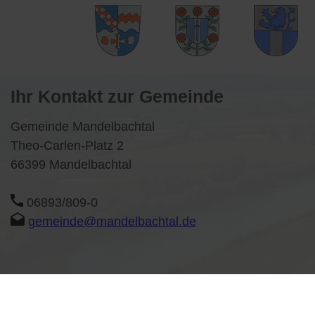
Ihr Kontakt zur Gemeinde
Gemeinde Mandelbachtal
Theo-Carlen-Platz 2
66399 Mandelbachtal
06893/809-0
gemeinde@mandelbachtal.de