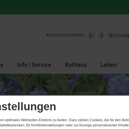
Kontrast einstellen:
Schrift
de
Info | Service
Rathaus
Leben
nstellungen
n optimales Webseiten-Erlebnis zu bieten. Dazu zählen Cookies, die für den Betri
tatistikzwecken, für Komforteinstellungen oder zur Anzeige personalisierter Inhalt