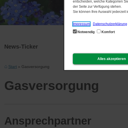
entscheiden, welche Kategorien Sie
der Seite zur Verfügung stehen.
Sie können Ihre Auswahl jederzeit
Impressum
Datenschutzerklärung
Notwendig
Komfort
News-Ticker
Alles akzeptieren
Start
Gasversorgung
Gasversorgung
Ansprechpartner